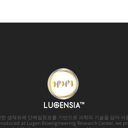
한 생체유래 단백질원료를 기반으로 과학의 기술을 담아 아
produced at Lugen Bioengineering Research Center, we pre