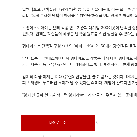
일반적으로 단백질하면 닭가슴살, 콩 등을 떠올리는데, 이는 모두 천연 
라며 "생체 분해성 단백질 화장품은 천연물 화장품보다 인체 친화력이 
루젠에스씨아이는 본래 각종 연구기관과 대기업 200여곳에 단백질 성분
없었다. 업체는 자신들이 화장품 단백질 원료를 직접 생산할 수 있다는 
펩타이드는 단백질 구성 요소인 '아미노산'이 2~50개가량 연결된 물질
박 대표는 "루젠에스씨아이의 펩타이드 화장품은 타사 대비 펩타이드 함유
가는 시중 제품과 유사하거나 더 저렴하다고 했다. 루젠시아는 현재 광화문 
업체의 다음 과제는 DDS(유전체전달물질)를 개발하는 것이다. DDS
피부 재생에 두드러진 효과가 날 수 있다는 의미다. 개발이 완료되면 
"상처 난 곳에 연고를 바르면 상처가 빠르게 아물죠. 주름이 있는 곳에 
0
다운로드수