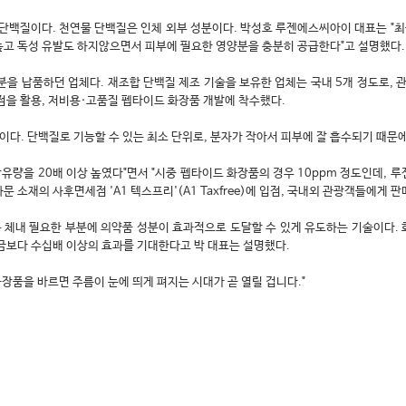
단백질이다. 천연물 단백질은 인체 외부 성분이다. 박성호 루젠에스씨아이 대표는 "최
높고 독성 유발도 하지않으면서 피부에 필요한 영양분을 충분히 공급한다"고 설명했다.
을 납품하던 업체다. 재조합 단백질 제조 기술을 보유한 업체는 국내 5개 정도로, 관
점을 활용, 저비용·고품질 펩타이드 화장품 개발에 착수했다.
이다. 단백질로 기능할 수 있는 최소 단위로, 분자가 작아서 피부에 잘 흡수되기 때문
량을 20배 이상 높였다"면서 "시중 펩타이드 화장품의 경우 10ppm 정도인데, 루
소재의 사후면세점 'A1 텍스프리'(A1 Taxfree)에 입점, 국내외 관광객들에게 판
는 체내 필요한 부분에 의약품 성분이 효과적으로 도달할 수 있게 유도하는 기술이다.
지금보다 수십배 이상의 효과를 기대한다고 박 대표는 설명했다.
화장품을 바르면 주름이 눈에 띄게 펴지는 시대가 곧 열릴 겁니다."