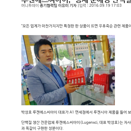
루젠에스씨아이, "생체 분해성 단백질
머니투데이
중기협력팀 이유미 기자
|
입력
: 2016.09.19 17:03
"모든 업계가 마찬가지지만 특정한 한 상품이 뜨면 우후죽순 관련 제품이
박성호 루젠에스씨아이 대표가 A1 면세점에서 루젠시아 제품을 들어 
단백질 생산 전문업체 루젠에스씨아이(Lugensci, 대표 박성호)는 자사
과 똑같이 구현한 성분이다.